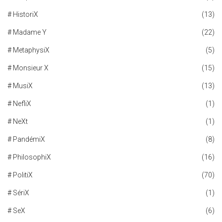
# HistoriX
(13)
# Madame Y
(22)
# MetaphysiX
(5)
# Monsieur X
(15)
# MusiX
(13)
# NefliX
(1)
# NeXt
(1)
# PandémiX
(8)
# PhilosophiX
(16)
# PolitiX
(70)
# SériX
(1)
# SeX
(6)