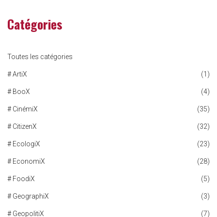
Catégories
Toutes les catégories
# ArtiX
(1)
# BooX
(4)
# CinémiX
(35)
# CitizenX
(32)
# EcologiX
(23)
# EconomiX
(28)
# FoodiX
(5)
# GeographiX
(3)
# GeopolitiX
(7)