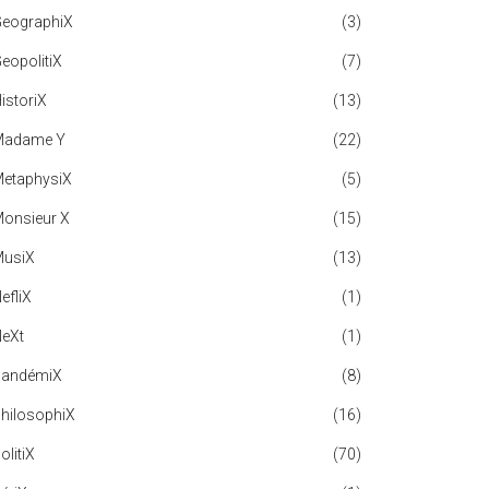
GeographiX
(3)
eopolitiX
(7)
istoriX
(13)
Madame Y
(22)
MetaphysiX
(5)
Monsieur X
(15)
MusiX
(13)
efliX
(1)
NeXt
(1)
PandémiX
(8)
PhilosophiX
(16)
olitiX
(70)