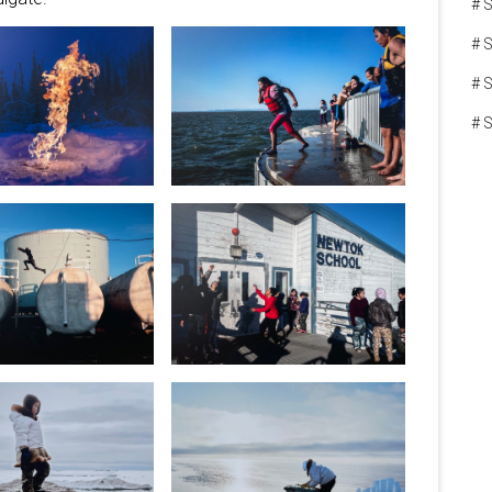
# S
# 
# S
# 