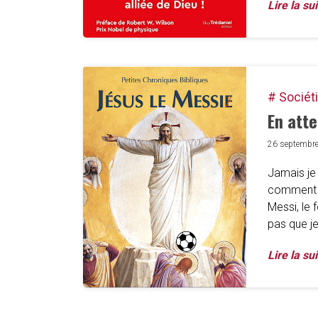
Lire la sui
# Sociét
En att
26 septembr
Jamais je 
comment j'
Messi, le 
pas que je
Lire la sui