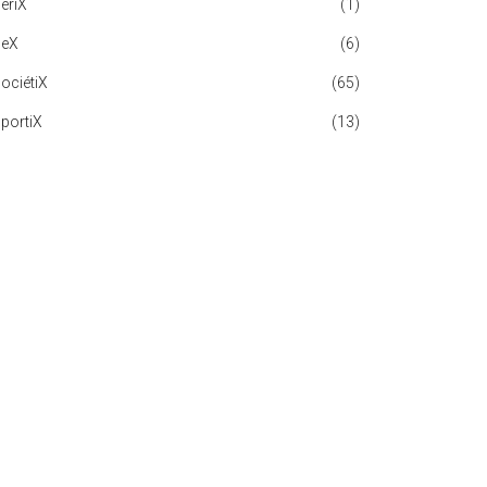
ériX
(1)
SeX
(6)
ociétiX
(65)
SportiX
(13)