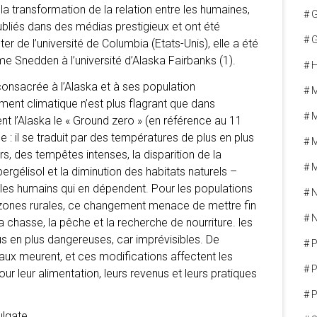
la transformation de la relation entre les humaines,
# 
ubliés dans des médias prestigieux et ont été
# G
r de l’université de Columbia (Etats-Unis), elle a été
sme Snedden à l’université d’Alaska Fairbanks (1).
# H
consacrée à l’Alaska et à ses population
# 
ement climatique n’est plus flagrant que dans
# 
lent l’Alaska le « Ground zero » (en référence au 11
 il se traduit par des températures de plus en plus
# 
s, des tempêtes intenses, la disparition de la
# 
pergélisol et la diminution des habitats naturels –
 les humains qui en dépendent. Pour les populations
# N
 zones rurales, ce changement menace de mettre fin
# 
a chasse, la pêche et la recherche de nourriture. les
s en plus dangereuses, car imprévisibles. De
# 
ux meurent, et ces modifications affectent les
# 
 leur alimentation, leurs revenus et leurs pratiques
# P
lgate.