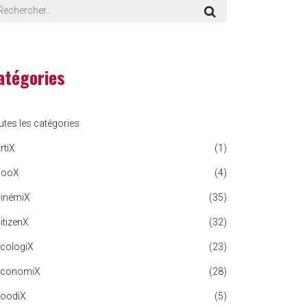
atégories
utes les catégories
rtiX
(1)
BooX
(4)
CinémiX
(35)
itizenX
(32)
EcologiX
(23)
EconomiX
(28)
FoodiX
(5)