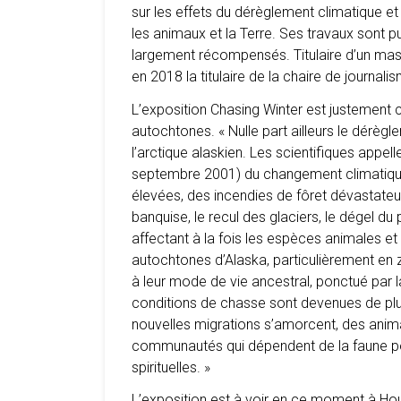
sur les effets du dérèglement climatique et 
les animaux et la Terre. Ses travaux sont p
largement récompensés. Titulaire d’un maste
en 2018 la titulaire de la chaire de journali
L’exposition Chasing Winter est justement 
autochtones. « Nulle part ailleurs le dérègl
l’arctique alaskien. Les scientifiques appel
septembre 2001) du changement climatique :
élevées, des incendies de fôret dévastateur
banquise, le recul des glaciers, le dégel du 
affectant à la fois les espèces animales et
autochtones d’Alaska, particulièrement en
à leur mode de vie ancestral, ponctué par l
conditions de chasse sont devenues de plu
nouvelles migrations s’amorcent, des anima
communautés qui dépendent de la faune pour
spirituelles. »
L’exposition est à voir en ce moment à Hou