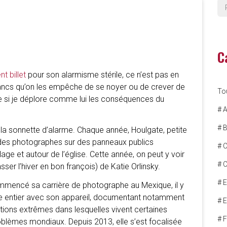
C
t billet
pour son alarmisme stérile, ce n’est pas en
lancs qu’on les empêche de se noyer ou de crever de
To
me si je déplore comme lui les conséquences du
# A
# 
 la sonnette d’alarme. Chaque année, Houlgate, petite
 des photographes sur des panneaux publics
# 
lage et autour de l’église. Cette année, on peut y voir
# C
sser l’hiver en bon françois) de Katie Orlinsky.
# 
ommencé sa carrière de photographe au Mexique, il y
onde entier avec son appareil, documentant notamment
# 
ations extrêmes dans lesquelles vivent certaines
# 
roblèmes mondiaux. Depuis 2013, elle s’est focalisée