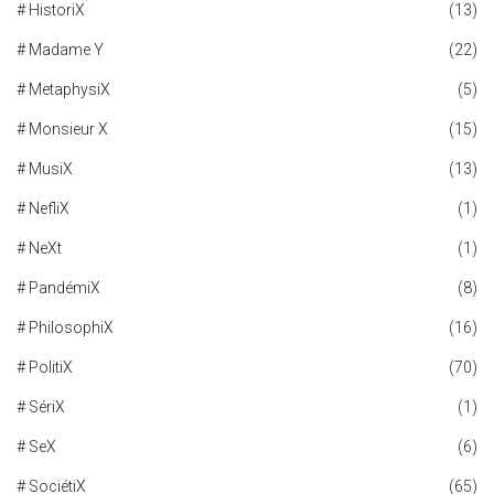
# HistoriX
(13)
# Madame Y
(22)
# MetaphysiX
(5)
# Monsieur X
(15)
# MusiX
(13)
# NefliX
(1)
# NeXt
(1)
# PandémiX
(8)
# PhilosophiX
(16)
# PolitiX
(70)
# SériX
(1)
# SeX
(6)
# SociétiX
(65)