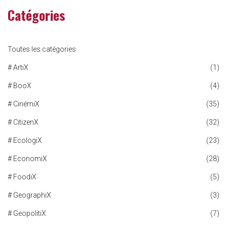
Catégories
Toutes les catégories
# ArtiX
(1)
# BooX
(4)
# CinémiX
(35)
# CitizenX
(32)
# EcologiX
(23)
# EconomiX
(28)
# FoodiX
(5)
# GeographiX
(3)
# GeopolitiX
(7)